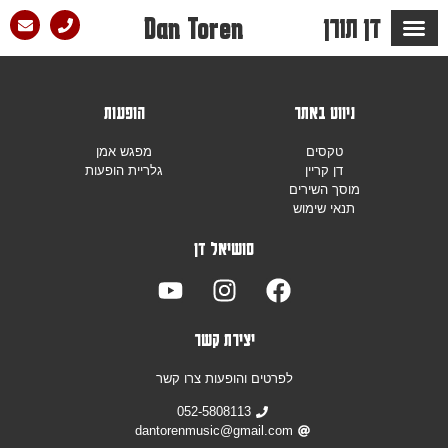
דן תורן
Dan Toren
ניווט באתר
הופעות
טקסים
מפגש אמן
דן קריין
גלריית הופעות
מוסך השירים
תנאי שימוש
סושיאל דן
יצירת קשר
לפרטים והופעות צרו קשר
052-5808113
dantorenmusic@gmail.com