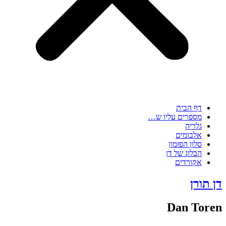
דף הבית
מספרים עליו ש…
גלריה
אלבומים
סלון הפזמון
הבלוג של דן
אקורדים
דן תורן
Dan Toren