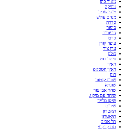
מאור כהן
מוזיקה
מיקי שביב
מנחם עולש
סדרה
סיפור
סיפורים
סרט
עופר קורן
ערן צור
פולק
פיטר רוט
ראיון
ראיון ווטסאפ
רוק
ש\רון קנטור
שונרא
שחר אבן צור
שיחה עם מיק 2
שיקו סלייד
שירים
תאטרון
תיאטרון
תל אביב
תת קרקעי