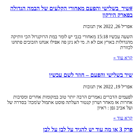
#שיר_בשלישי והפעם מאחורי הקלעים של הבמה הגדולה
בפארק הירקון
אפריל 26, 2022
אין תגובות
השעה עכשיו 15:18 מאחורי בגבי יש לומר במת הרוקנרול הכי וותיקה
מהגדולות בארץ אם לא ה. מי לא ניגן פה אפילו אנחנו הזבובים פתחנו
לכוורת
קרא עוד »
שיר בשלישי והפעם – חוזר לשם עכשיו
אפריל 19, 2022
אין תגובות
לפעמים הדברים נאמרים הרבה יותר טוב במקומות אחרים ומסיבות
אחרות אז מאחר ושרון קנטור העלתה פוסט אתמול ש'מכה' בסדרה של
ועל אביב גפן : ראיון
קרא עוד »
פרק 3 או מה עוד יש להגיד על לבן על לבן