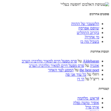
פוסטים אחרונים
הלשעבר של ההווה
שוופס אפרסק
בקרוב התקליט
מי אחרון?
בשביל מה כן
תגובות אחרונות
Aldebaran
על
פרס מפעל חיים למאיר גולדברג הערב
אוגניה
על
פרס מפעל חיים למאיר גולדברג הערב
the best poet
על
המסע לצד האחר
רחלי
על
כל עוד אני פה
רייצ’ל
על
הי דן
קטגוריות
#ראש_מלחמה
אופיר טושה גפלה
איתי פרל