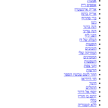
אמנות
אספיס רייז
אריק איינשטיין
אריק ברמן
ברי סחרוף
ג'נגו
דנה ברגר
דנה עדיני
דפני ליף
הבלוג של דן
הופעות
הזבובים
המוזיקה שלי
המומינים
השפעות
זקני צפת
חדשות
חוזר לשם עכשיו הספר
חזי דוידיאן
חינוך
חתולים
יוסף אל דרור
יותם בן חורין
כללי
ללא קטגוריה