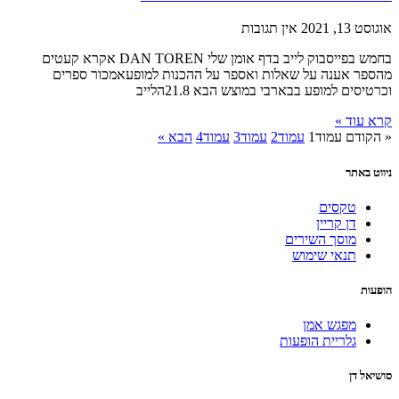
אוגוסט 13, 2021
אין תגובות
בחמש בפייסבוק לייב בדף אומן שלי DAN TOREN אקרא קעטים
מהספר אענה על שאלות ואספר על ההכנות למופעאמכור ספרים
וכרטיסים למופע בבארבי במוצש הבא 21.8הלייב
קרא עוד »
« הקודם
עמוד
1
עמוד
2
עמוד
3
עמוד
4
הבא »
ניווט באתר
טקסים
דן קריין
מוסך השירים
תנאי שימוש
הופעות
מפגש אמן
גלריית הופעות
סושיאל דן