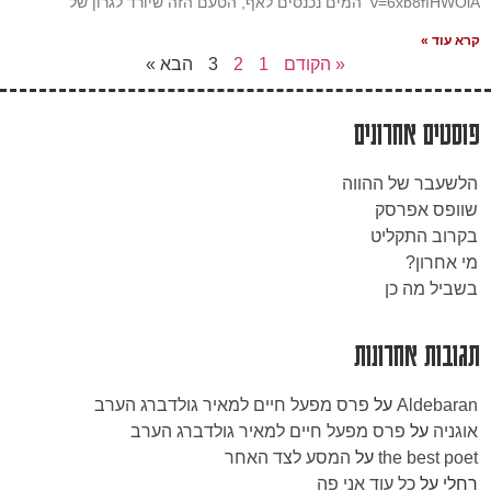
v=6xb8fIHWOiA המים נכנסים לאף, הטעם הזה שיורד לגרון של
קרא עוד »
« הקודם
1
2
3
הבא »
פוסטים אחרונים
הלשעבר של ההווה
שוופס אפרסק
בקרוב התקליט
מי אחרון?
בשביל מה כן
תגובות אחרונות
Aldebaran
על
פרס מפעל חיים למאיר גולדברג הערב
אוגניה
על
פרס מפעל חיים למאיר גולדברג הערב
the best poet
על
המסע לצד האחר
רחלי
על
כל עוד אני פה