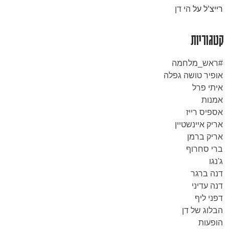
רייצ’ל
על
הי דן
קטגוריות
#ראש_מלחמה
אופיר טושה גפלה
איתי פרל
אמנות
אספיס רייז
אריק איינשטיין
אריק ברמן
ברי סחרוף
ג'נגו
דנה ברגר
דנה עדיני
דפני ליף
הבלוג של דן
הופעות