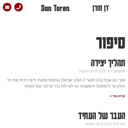
דן תורן
Dan Toren
סיפור
תהליך יצירה
ספטמבר 19, 2020
אין תגובות
סגר יום שבת (ה1 לסגר 2 חולון ישראל) אתמול נסעתי לים ירדתי את כל
חולון עד ליוספטל והמשכתי עד לטיילת בת ים לפי גוגל מפות
קרא עוד »
העבר של העתיד
אפריל 9, 2020
אין תגובות