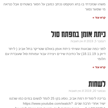
משהו שנזכרתי בו בחג הטקסט נכתב כמובן על הסגר בשטחים אבל כנראה
מי שסוגר נסגר
קרא עוד »
כיתת אומן במפתח סול
דצמבר 5, 2019
אין תגובות
לפני כמה שבועות עשיתי כיתת אומן באולם שטריקר בתל אביב ( ליתר
דיוק ב 18.11.19) על כתיבת שירים ויצירה עבור עמותת סול שעובדת עם
הלומי
קרא עוד »
לשחות
נובמבר 20, 2019
אין תגובות
בריכה לימודית רמת אביב, נוסע בקו 25 לומד לנשום במים כמו שג'נגו
ישיר אחרי הרבה שנים. https://www.youtube.com/watch?