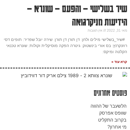
שיר בשלישי – והפעם – שונרא –
הידיעות מניקרגואה
מאי 31, 2022
אין תגובות
#שיר_בשלישי מילים ולחן: דן תורן דן תורן: שירה יובל שפריר: תופים דסי
רוזנקרנץ: בס אורי בינשטוק: גיטרה הפקה מוסיקלית וקולות: שונרא טכנאי
הקלטה ומיקס:
קרא עוד »
פוסטים אחרונים
הלשעבר של ההווה
שוופס אפרסק
בקרוב התקליט
מי אחרון?