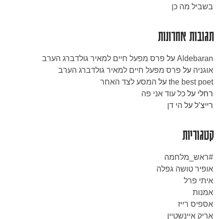
בשביל מה כן
תגובות אחרונות
Aldebaran
על
פרס מפעל חיים למאיר גולדברג הערב
אוגניה
על
פרס מפעל חיים למאיר גולדברג הערב
the best poet
על
המסע לצד האחר
רחלי
על
כל עוד אני פה
רייצ’ל
על
הי דן
קטגוריות
#ראש_מלחמה
אופיר טושה גפלה
איתי פרל
אמנות
אספיס רייז
אריק איינשטיין