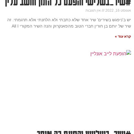
#שיר_בשלישי והפעם כל הזמן חושב עליך
אוגוסט 16, 2022
אין תגובות
יש ב'ניפגש בשירים' שיר אחד שלא כתבתי ולא הלחנתי אלא תרגמתי. זה
שיר של יותם בן חורין חברי הטוב מהפאנקרוק והנה השיר המקורי All I
קרא עוד »
#שיר_בשלישי והפעם רק איתך