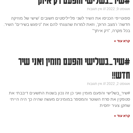
אוגוסט 9, 2022
אין תגובות
ספוטייפי הכניסו את השיר לשני פלייליסטים חשובים 'שישי של מוזיקה
חדשה' ו'מצב הרוק', וזאת למרות שהצגתי להם את "ניפגש בשירים" השיר.
בכל מקרה, "רק איתך"
קרא עוד »
#שיר_בשלישי והפעם מומין ואני שיר
חדש!!
אוגוסט 2, 2022
אין תגובות
#שיר_בשלישי והפעם מומין ואני כן זה נכון בשנות התשעים דיבבתי את
סנופקין את סרח השוטר והמספר במומינים מעשה שהיה כך היה הייתי
שחקן צעיר יחסית
קרא עוד »