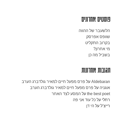
פוסטים אחרונים
הלשעבר של ההווה
שוופס אפרסק
בקרוב התקליט
מי אחרון?
בשביל מה כן
תגובות אחרונות
Aldebaran
על
פרס מפעל חיים למאיר גולדברג הערב
אוגניה
על
פרס מפעל חיים למאיר גולדברג הערב
the best poet
על
המסע לצד האחר
רחלי
על
כל עוד אני פה
רייצ’ל
על
הי דן