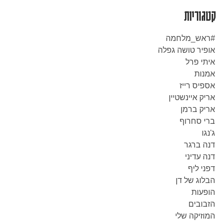
קטגוריות
#ראש_מלחמה
אופיר טושה גפלה
איתי פרל
אמנות
אספיס רייז
אריק איינשטיין
אריק ברמן
ברי סחרוף
ג'נגו
דנה ברגר
דנה עדיני
דפני ליף
הבלוג של דן
הופעות
הזבובים
המוזיקה שלי