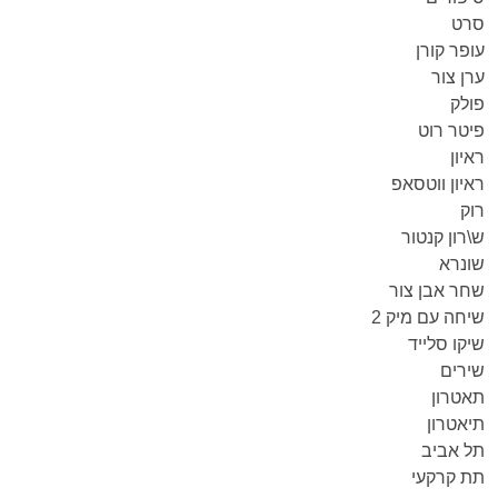
סרט
עופר קורן
ערן צור
פולק
פיטר רוט
ראיון
ראיון ווטסאפ
רוק
ש\רון קנטור
שונרא
שחר אבן צור
שיחה עם מיק 2
שיקו סלייד
שירים
תאטרון
תיאטרון
תל אביב
תת קרקעי