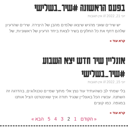
בפעם הראשונה #שיר_בשלישי
יוני 21, 2022
אין תגובות
יש שירים שאני מרגיש שיצאו שלמים מהבן של היצירה. שירים שהרעיון
שלהם דחף את כל החלקים בשיר לצאת ביחד הרעיון של ראשוניות, של
קרא עוד »
אונליין שיר חדש יצא השבוע
#שיר_בשלישי
יוני 15, 2022
אין תגובות
בלי שמתי לב כשהעתיד עוד נצץ אלי מתוך שמיים טכנולוגים, בהדרגה זה
השתנה. עכשיו הכל באונליין שנגיד תודה איך שאינטרנט הציל אותנו
במגפה. כמו קוצים
קרא עוד »
« הקודם
1
2
3
4
5
הבא »