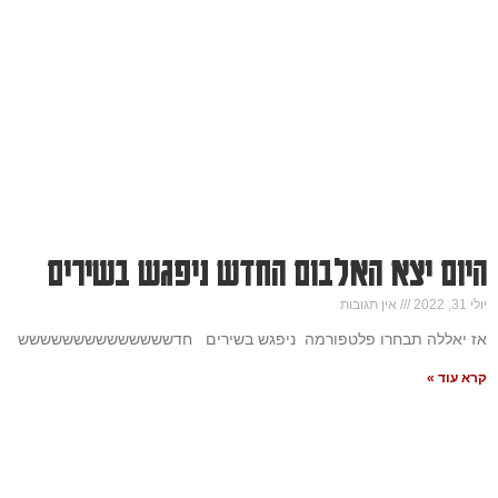
היום יצא האלבום החדש ניפגש בשירים
יולי 31, 2022
אין תגובות
אז יאללה תבחרו פלטפורמה ניפגש בשירים חדשששששששששששששש
קרא עוד »