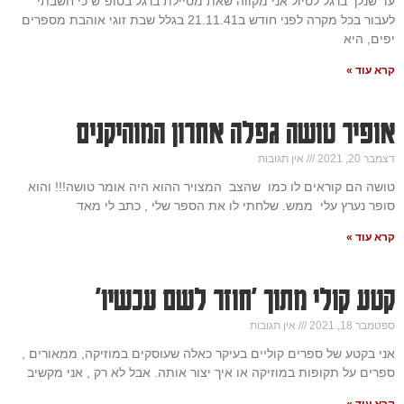
עד שנלך ברגל לטיול אני מקווה שאת מטיילת ברגל בסופ"ש כי חשבתי
לעבור בכל מקרה לפני חודש ב21.11.41 בגלל שבת זוגי אוהבת מספרים
יפים, היא
קרא עוד »
אופיר טושה גפלה אחרון המוהיקנים
דצמבר 20, 2021
אין תגובות
טושה הם קוראים לו כמו שהצב המצויר ההוא היה אומר טושה!!! והוא
סופר נערץ עלי ממש. שלחתי לו את הספר שלי , כתב לי מאד
קרא עוד »
קטע קולי מתוך 'חוזר לשם עכשיו'
ספטמבר 18, 2021
אין תגובות
אני בקטע של ספרים קוליים בעיקר כאלה שעוסקים במוזיקה, ממאורים ,
ספרים על תקופות במוזיקה או איך יצור אותה. אבל לא רק , אני מקשיב