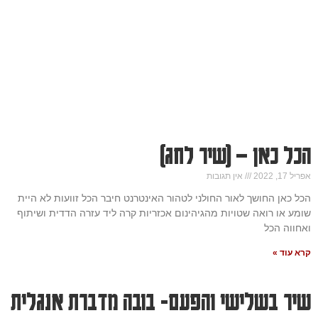
הכל כאן – (שיר לחג)
אפריל 17, 2022
אין תגובות
הכל כאן החושך לאור החולני לטהור האינטרנט חיבר הכל זוועות לא היית
שומע או רואה שטויות מהגיהינום אכזריות קרה ליד עזרה הדדית ושיתוף
ואחווה הכל
קרא עוד »
שיר בשלישי והפעם- בובה מדברת אנגלית