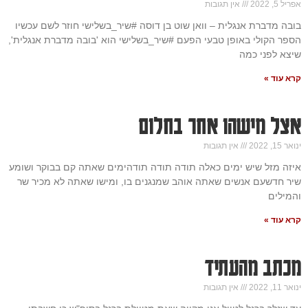
אפריל 5, 2022
אין תגובות
בובה מדברת אנגלית – וואן שוט בן דוסה #שיר_בשלישי חוזר לשם עכשיו
הספר הקולי באופן טבעי הפעם #שיר_בשלישי הוא 'בובה מדברת אנגלית',
שיצא לפני כמה
קרא עוד »
אצל מישהו אחר בחלום
ינואר 15, 2022
אין תגובות
איזה מזל שיש ימים כאלה תודה תודה תודהימים שאתה קם בבוקר ושומע
שיר חדשעם אנשים שאתה אוהב שמנגנים בו, ומישו שאתה לא מכיר שר
והמילים
קרא עוד »
מכתב מהעתיד
ינואר 11, 2022
אין תגובות