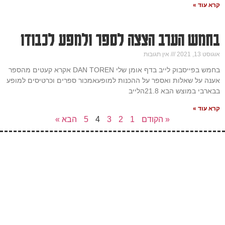
קרא עוד »
בחמש הערב הצצה לספר ולמפע לכבודו
אוגוסט 13, 2021
אין תגובות
בחמש בפייסבוק לייב בדף אומן שלי DAN TOREN אקרא קעטים מהספר
אענה על שאלות ואספר על ההכנות למופעאמכור ספרים וכרטיסים למופע
בבארבי במוצש הבא 21.8הלייב
קרא עוד »
« הקודם
1
2
3
4
5
הבא »