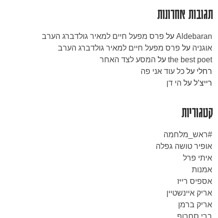
תגובות אחרונות
Aldebaran
על
פרס מפעל חיים למאיר גולדברג הערב
אוגניה
על
פרס מפעל חיים למאיר גולדברג הערב
the best poet
על
המסע לצד האחר
רחלי
על
כל עוד אני פה
רייצ’ל
על
הי דן
קטגוריות
#ראש_מלחמה
אופיר טושה גפלה
איתי פרל
אמנות
אספיס רייז
אריק איינשטיין
אריק ברמן
ברי סחרוף