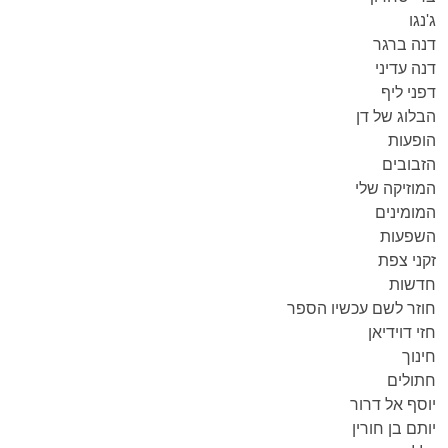
ג'נגו
דנה ברגר
דנה עדיני
דפני ליף
הבלוג של דן
הופעות
הזבובים
המוזיקה שלי
המומינים
השפעות
זקני צפת
חדשות
חוזר לשם עכשיו הספר
חזי דוידיאן
חינוך
חתולים
יוסף אל דרור
יותם בן חורין