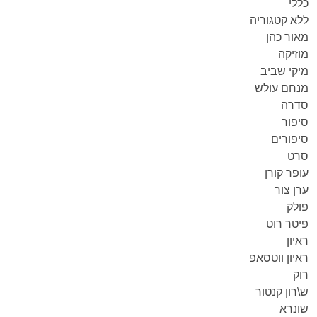
כללי
ללא קטגוריה
מאור כהן
מוזיקה
מיקי שביב
מנחם עולש
סדרה
סיפור
סיפורים
סרט
עופר קורן
ערן צור
פולק
פיטר רוט
ראיון
ראיון ווטסאפ
רוק
ש\רון קנטור
שונרא