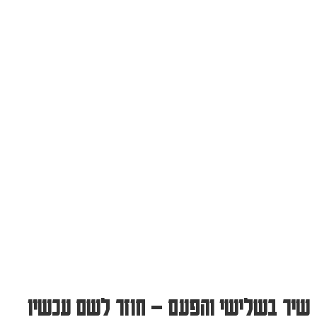
שיר בשלישי והפעם – חוזר לשם עכשיו