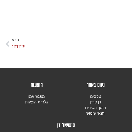
הבא
אוטו כחול
ניווט באתר
הופעות
טקסים
מפגש אמן
דן קריין
גלריית הופעות
מוסך השירים
תנאי שימוש
סושיאל דן