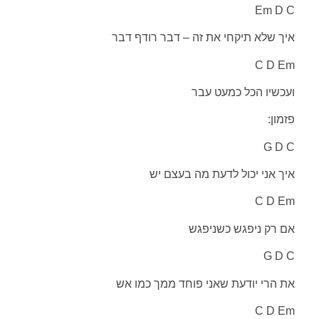
Em D C
איך שלא תיקחי את זה – דבר רודף דבר
C D Em
ועכשיו הכל כמעט עבר
פזמון:
G D C
איך אני יכול לדעת מה בעצם יש
C D Em
אם רק ניפגש כשניפגש
G D C
את הרי יודעת שאני פוחד ממך כמו אש
C D Em