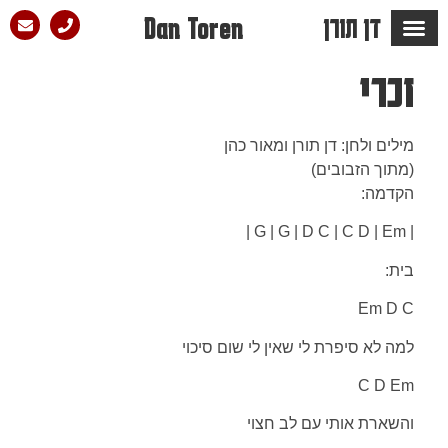
דן תורן
Dan Toren
מספרים עליו ש…
הבלוג של דן
סלון הפזמון
זכרי
מילים ולחן: דן תורן ומאור כהן
(מתוך הזבובים)
הקדמה:
| G | G | D C | C D | Em |
בית:
Em D C
למה לא סיפרת לי שאין לי שום סיכוי
C D Em
והשארת אותי עם לב חצוי