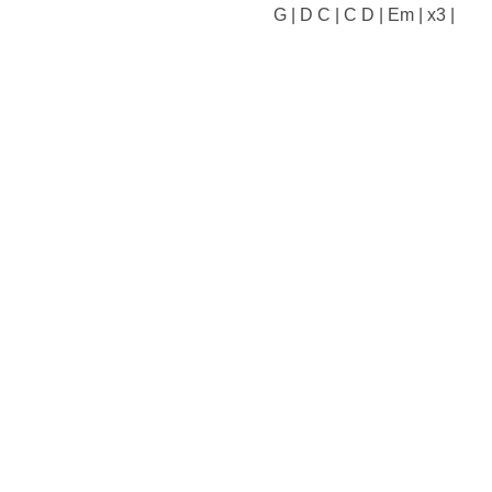
| G | D C | C D | Em | x3