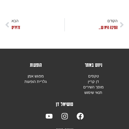
הקודם
הבא
הסיבה היא ש…
זרזירים
ניווט באתר
הופעות
טקסים
מפגש אמן
דן קריין
גלריית הופעות
מוסך השירים
תנאי שימוש
סושיאל דן