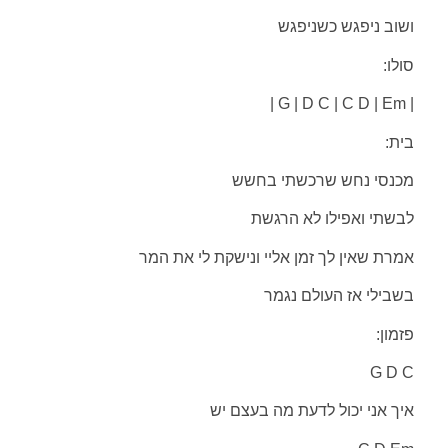
ושוב ניפגש כשניפגש
סולו:
| G | D C | C D | Em |
בית:
מכנסי נחש שרכשתי בחשש
לבשתי ואפילו לא הרגשת
אמרת שאין לך זמן אליי ונישקת לי את המר
בשבילי אז העולם נגמר
פזמון:
G D C
איך אני יכול לדעת מה בעצם יש