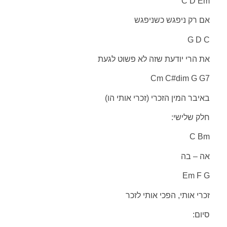
C D Em
אם רק ניפגש כשניפגש
G D C
את הרי יודעת שזה לא פשוט לגעת
Cm C#dim G G7
באיבר המין הזכרי (זכרי אותי הו)
חלק שלישי:
C Bm
אה – בה
Em F G
זכרי אותי, הפכי אותי לזכר
סיום: