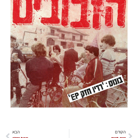
הקודם
הבא