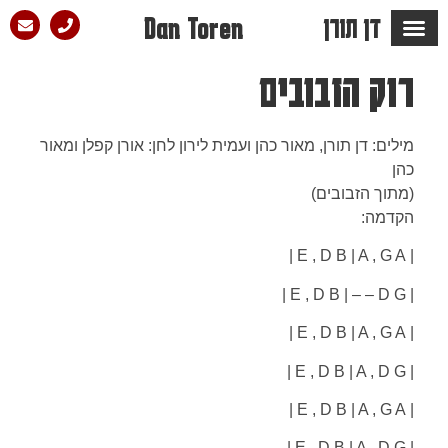
דן תורן
Dan Toren
רוק הזבובים
מילים: דן תורן, מאור כהן ועמית לירון לחן: אורן קפלן ומאור
כהן
(מתוך הזבובים)
הקדמה:
| E , D B | A , G A |
| E , D B | – – D G |
| E , D B | A , G A |
| E , D B | A , D G |
| E , D B | A , G A |
| E , D B | A , D G |