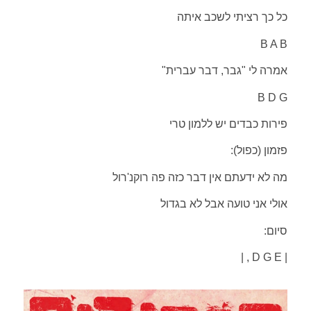
כל כך רציתי לשכב איתה
B A B
אמרה לי "גבר, דבר עברית"
B D G
פירות כבדים יש ללמון טרי
פזמון (כפול):
מה לא ידעתם אין דבר כזה פה רוקנ'רול
אולי אני טועה אבל לא בגדול
סיום:
| D G E , |