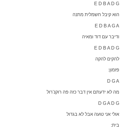
E D B A D G
הוא קיבל חשמלית מתנה
E D B A G A
ודיבר עם דוד ומאיה
E D B A D G
להקים להקה
פזמון:
D G A
מה לא ידעתם אין דבר כזה פה רוקנ'רול
D G A D G
אולי אני טועה אבל לא בגדול
בית: