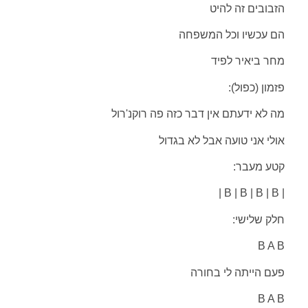
הזבובים זה להיט
הם עכשיו וכל המשפחה
מחר ביאיר לפיד
פזמון (כפול):
מה לא ידעתם אין דבר כזה פה רוקנ'רול
אולי אני טועה אבל לא בגדול
קטע מעבר:
| B | B | B | B |
חלק שלישי:
B A B
פעם הייתה לי בחורה
B A B