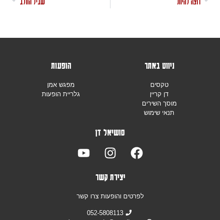
רוצה להיות
שביל החלב
ניווט באתר
הופעות
טקסים
מפגש אמן
דן קריין
גלריית הופעות
מוסך השירים
תנאי שימוש
סושיאל דן
יצירת קשר
לפרטים והופעות צרו קשר
052-5808113