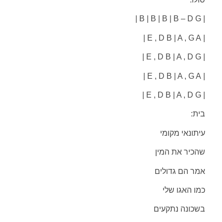
| B | B | B | B – D G |
| E , D B | A , G A |
| E , D B | A , D G |
| E , D B | A , G A |
| E , D B | A , D G |
בית:
עיתונאי מקומי
שהכיר את המין
אמר הם גדולים
כמו האגו שלי
בשכונה נתקעים