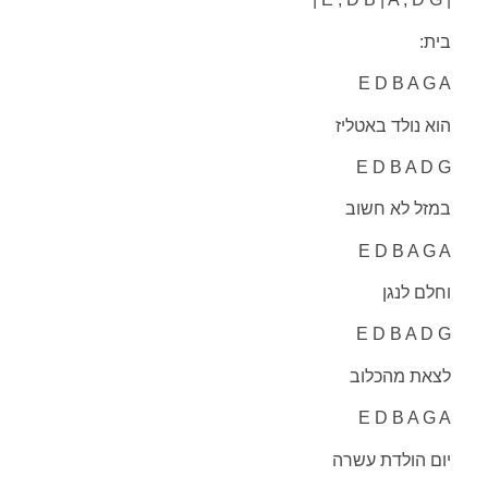
בית:
E D B A G A
הוא נולד באטליז
E D B A D G
במזל לא חשוב
E D B A G A
וחלם לנגן
E D B A D G
לצאת מהכלוב
E D B A G A
יום הולדת עשרה