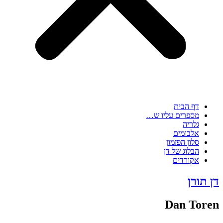
דף הבית
מספרים עליו ש…
גלריה
אלבומים
סלון הפזמון
הבלוג של דן
אקורדים
דן תורן
Dan Toren