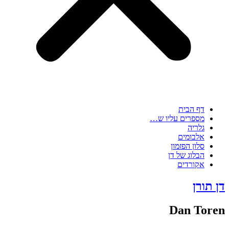
דף הבית
מספרים עליו ש…
גלריה
אלבומים
סלון הפזמון
הבלוג של דן
אקורדים
דן תורן
Dan Toren