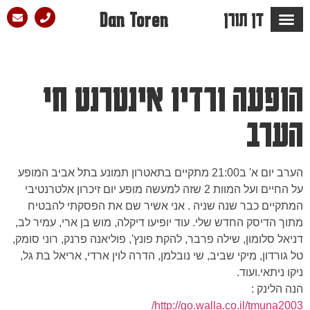
דן תורן
Dan Toren
מספרים עליו ש…
הבלוג של דן
סלון הפזמון
הופעה ורדיו אינטרנט חי
הערב
הערב יום א' ב21:00 מתקיים בתאטרון תמונע בתל אביב המופע
על החיים ועל המוות 2 שזה למעשה מופע יום זיכרון אלטרנטיבי
המתקיים כבר שנה שניה . אני אשיר שם את הפסקתי להבטיח
מתוך הדיסק החדש שלי. עוד יופיעו דיקלה, מוש בן ארי, עמיר לב,
דניאל סלומון, שילה פרבר, להקת פונץ', פוליאנה פרנק, רוני סומק,
טל גורדון, מיקי שביב, שי נובלמן, הדרה לוין ארדי, אריאל בת גל,
ניקו ניתאי.ועוד.
הנה הלינק :
http://go.walla.co.il/tmuna2003/