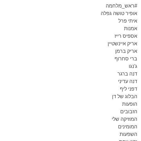
#ראש_מלחמה
אופיר טושה גפלה
איתי פרל
אמנות
אספיס רייז
אריק איינשטיין
אריק ברמן
ברי סחרוף
ג'נגו
דנה ברגר
דנה עדיני
דפני ליף
הבלוג של דן
הופעות
הזבובים
המוזיקה שלי
המומינים
השפעות