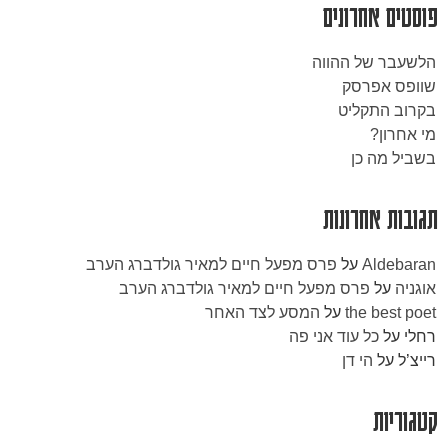
פוסטים אחרונים
הלשעבר של ההווה
שוופס אפרסק
בקרוב התקליט
מי אחרון?
בשביל מה כן
תגובות אחרונות
Aldebaran
על
פרס מפעל חיים למאיר גולדברג הערב
אוגניה
על
פרס מפעל חיים למאיר גולדברג הערב
the best poet
על
המסע לצד האחר
רחלי
על
כל עוד אני פה
רייצ’ל
על
הי דן
קטגוריות