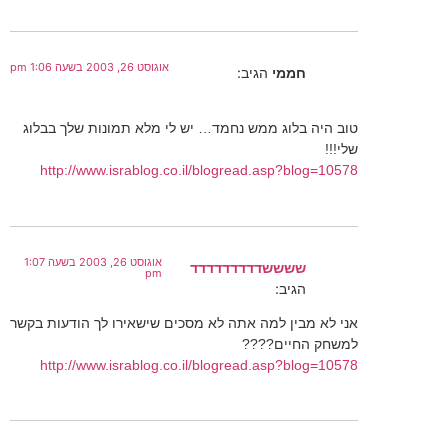
אוגוסט 26, 2003 בשעה 1:06 pm
חממי
הגיב:
טוב היה בלוג ממש נחמד… יש לי מלא תמונות שלך בבלוג
שלי!!!
http://www.israblog.co.il/blogread.asp?blog=10578
אוגוסט 26, 2003 בשעה 1:07
ששששדדדדדדדדד
pm
הגיב:
אני לא מבין למה אתה לא מסכים שישאירו לך הודעות בקשר
למשחק החיים????
http://www.israblog.co.il/blogread.asp?blog=10578