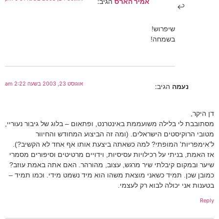
אמיר הארס
הגיב:
שיפרוש!
בשמחה!
אוגוסט 23, 2003 בשעה 2:22 am
נעמה
הגיב:
דן היקר,
מסתובבת לי בלילה משועממת באינטרנט, ופתאום – בלוג של גיבור נעוריי,
מטובי הרוקיסטים הישראלים. (ומה זה הביצוע המחודש והחיוור
ל'אימפריות' המופתי? למה כשאתה ביצעת אותו אף אחד לא הקשיב?).
אז האמת, בניתי על רכילויות עסיסיות, וידויים מרטיטים וסיפורים מסמרי
שיער ובמקום קיבלתי שיר מרגש, עצוב, מהורהר. האם אתה באמת עוזב?
כמובן שכן. תמיד כשאני מוצאת משהו הוא מיד נשמט מידי. וכמו תמיד –
בטענות אני יכולה לבוא רק לעצמי.
Reply