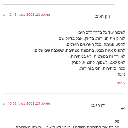
אוגוסט 23, 2003 בשעה 12:48 am
נוק
הגיב:
לשבור עוד גל בדרך ללב הים
לזרוק את הניירות, בדיוק, אבל בדיוק שם,
לחטט פנימה, בכל הארגזים הישנים,
לתפוס איזה מבט, בתמונה מצהיבה, ששכבה שם שנים.
לאוורר זה בפשטות, לא במהירות.
לאט לאט, לשפוך, להוציא, לפרק.
ככה, בזהירות. הכי בזהירות.
נועה
Reply
אוגוסט 23, 2003 בשעה 10:53 am
דן
הגיב:
נוק
מכירה את הסיסמה הישנה נו ניוק? לא חשוב… משהו מאירופה