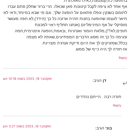
בהופעה כזו,קטנטונת,כאילו מאולתרת.
אף אחד לא ציפה לקבל קיטונות פאן שכאלו. הרי ברור שחלק סתם עברו
לתומם בשנקין ונפלו פתאום על הופעה שלך, וגם מי שבא במיוחד,ודאי לא
תיאר לעצמו שהופעה בחנות תהיה ארוכה כל כך (הידד),לא חפה מעושר
מוסיקלי על אף המינימליזם (אנחנו תחליף ראוי למכונת
תופים,לא?!),מלאת הומור ואנרגיות ,ובאמת,הופעה אינטימית,חמה
ונעימה כל כך.זה מסוג הדברים המפתיעים,שאתה לא מצפה
בכלל,שמזניקים לך את היום.זריקת אנרגיה מצויינת.
אז תודה לך.היה כייף של ממש.
Reply
אוקטובר 18, 2003 בשעה 10:18 am
דן
הגיב:
תודה רבה . הייתם נהדרים
Reply
אוקטובר 16, 2003 בשעה 3:27 pm
בוני
הגיב: