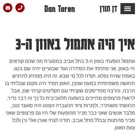
דן תורן
Dan Toren
מספרים עליו ש…
הבלוג של דן
סלון הפזמון
איך היה אתמול באוזן ה-3
אתמול הופעתי באוזן ה-3 בתל אביב במסגרת מה שהם קוראים
חי-באוזן. אני פתחתי את הסידרה ועוד שבועיים יהיה שם ג'נגו.
באמת שהיה נפלא. תודה לכל מי שבא. זה היה מפתיע להרגיש
תחושה משפחתית במעוז שנקין. האוזן תמיד היה מקום שבליתי בו
הרבה, והרבה מהדיסקים שקניתי וגם תקליטים קניתי שם, אבל
לראות פרצופים מחייכים בהופעה תלאביבית כל כך זה דבר נדיר.
הרגשתי משוחרר, ולמרות ציוד ההגברה הצנוע היה סאונד טוב.
מלבד אנשים שאני כבר מכיר מהופעות שלי היו גם פרצופים שאני
מכיר מהחנות ובכלל מתל אביב. תודה לצחי ואורן ואלי ורן ולכל
צוות האוזן.