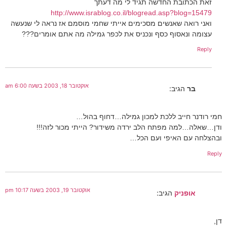
זאת הכתובת החדשה תגיד לי מה דעתך
http://www.israblog.co.il/blogread.asp?blog=15479
ואני רואה שאנשים מסכימים אייתי שחמי מוסמם אז נראה לי שנעשה
עצומה ונאסוף כסף ונכניס את לכפר גמילה מה אתם אומרים???
Reply
אוקטובר 18, 2003 בשעה 6:00 am
בר
הגיב:
חמי רודנר חייב ללכת למכון גמילה…דחוף בהול…
ודן…שאלה…למה מפתח הלב ירדה משידור? הייתי מכור לזה!!!
ובהצלחה עם האיפי ועם הכל…
Reply
אוקטובר 19, 2003 בשעה 10:17 pm
אופניק
הגיב:
דן,