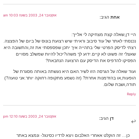
אוקטובר 24, 2003 בשעה 10:03 am
אחת
הגיב:
היי דן,שאלה קצת מצחיקה לי אלייך:
נכנסתי לאתר של עוד סיבוב וראיתי שיש רצועת בונוס של ביום של הפצצה.
רצתי לדיסק הפרטי שלי בתהייה איך יתכן שפספסתי את זה,והתשובה היא
שאצלי זה פשוט לא קיים.ידוע לך משהו?יכול להיות שמשלב מסויים
הפסיקו להדפיס את הדיסק עם הרצועה הנחבאת?
ועוד שאלה על הגרסה הזו לשיר.האם היא נעשתה באותה מסגרת של
הופעות,או בהזדמנות אחרת? (זה נשמע מתקופה רחוקה יותר.אני טועה?)
תודה,ושבת שלום.
Reply
אוקטובר 24, 2003 בשעה 12:10 pm
דן
הגיב:
כן… זה הוקלט אאחרי האלבום ויצא לרדיו כסינגל- ונמצא באתר