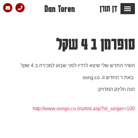
דן תורן
Dan Toren
מספרים עליו ש…
הבלוג של דן
סלון הפזמון
סופרמן ב 4 שקל
השיר החדש שלי שיצא לרדיו לפני שבוע למכירה ב 4 שקל
באת ר החדש song.co .il
הנה הלינק המדויק:
http://www.songs.co.il/artist.asp?id_singer=100