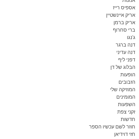
אמנות
אספיס רייז
אריק איינשטיין
אריק ברמן
ברי סחרוף
ג'נגו
דנה ברגר
דנה עדיני
דפני ליף
הבלוג של דן
הופעות
הזבובים
המוזיקה שלי
המומינים
השפעות
זקני צפת
חדשות
חוזר לשם עכשיו הספר
חזי דוידיאן