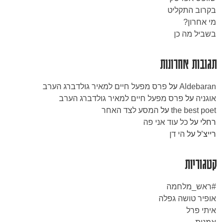
בקרוב התקליט
מי אחרון?
בשביל מה כן
תגובות אחרונות
Aldebaran
על
פרס מפעל חיים למאיר גולדברג הערב
אוגניה
על
פרס מפעל חיים למאיר גולדברג הערב
the best poet
על
המסע לצד האחר
רחלי
על
כל עוד אני פה
רייצ’ל
על
הי דן
קטגוריות
#ראש_מלחמה
אופיר טושה גפלה
איתי פרל