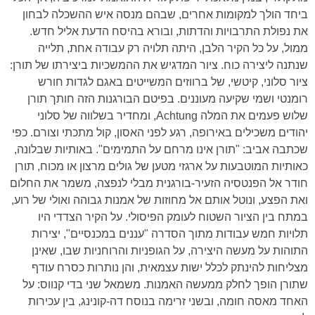
ביחד הולך למקומות אחרים, שבהם מנסה איש ההשכלה לבחון
את נפולת התרבויות והדתות, ובורא בהיסח הדעת אליל חדש.
ממול, על כל הקיר הלבן, היתה תלויה רק עבודה אחת, תלייה
שנתנה ליצירה כוח. ציור המדגיש את ההמשכיות ביצירתו של תורן:
ציור סלוני, קיטשי, של ברווזים המשייטים באגם לגדות חורש
רומנטי ושמי שקיעה מעוננים. בפיטם הבורגנות הזה חותך תורן
שלוש פעמים את המלה Achtung, ומחדיר בשלווה של סלוני
יהודים משכילים באירופה, רגע לפני האסון, קול מתכתי וצורם. כפי
שכתבה אביב: "תורן אינו מרחם על התמימים". באותיות שבלונה,
כאותיות המוטבעות על ארגזי מטען של גולים מרצון או מכוח, תורן
חודר אל הפנטסיה הזעיר-בורגנית מבלי לנפצה, משמר את החלום
ואת הפצע, ונוטל אותם אל מחוזות של אמנות גבוהה ואולי של רוע,
במתח בין הציור השטוח לעומק הפיסולי. על הקיר הצדדי היו
תלויות חמש עבודות מתוך הסדרה "עננים במכנסיים", יצירות
התוהות על מעשה היצירה, על הגופניות והרוחניות שבו, שאינן
מצליחות להינתק לכלל ישות עצמאית, והן נותרות כסרח עודף
שתורן הופך לחלק ממעשה האמנות. משמאל שני בדי קנווס: על
האחד מאסה חומה, ובשני זרימה בנוסח דה-קונינג, בין עכירות