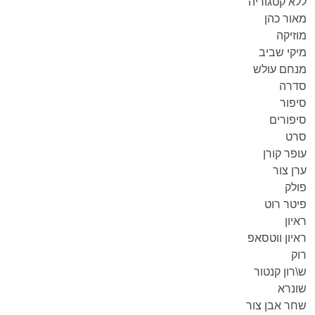
ללא קטגוריה
מאור כהן
מוזיקה
מיקי שביב
מנחם עולש
סדרה
סיפור
סיפורים
סרט
עופר קורן
ערן צור
פולק
פיטר רוט
ראיון
ראיון ווטסאפ
רוק
ש\רון קנטור
שונרא
שחר אבן צור