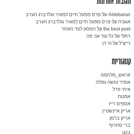
תגובות אחרונות
Aldebaran
על
פרס מפעל חיים למאיר גולדברג הערב
אוגניה
על
פרס מפעל חיים למאיר גולדברג הערב
the best poet
על
המסע לצד האחר
רחלי
על
כל עוד אני פה
רייצ’ל
על
הי דן
קטגוריות
#ראש_מלחמה
אופיר טושה גפלה
איתי פרל
אמנות
אספיס רייז
אריק איינשטיין
אריק ברמן
ברי סחרוף
ג'נגו