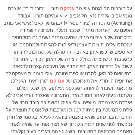
על חורבות הבורגנות
עוזי צור
עמיקם
תורן – "תוכנית ב'", אוצרת
נעמי אביב, גלריה נגא, תל-אביב
<! >
עמיקם תורן – עבודה
(Achtung) מהסדרה "ציורי פנאי"
<! >
בהמשך לאבל אישי אני כותב
הפעם על "תערוכה מתה", שכבר ננעלה, תערוכה השמורה
בזיכרונם של רואיה ומציגיה, שמעט ממנה נשמר גם בטקסטים
שנכתבו עליה. היצירות עצמן ודאי חזרו למגירות ולמחסנים, או
לאוספים שרכשו אותן באהבה. זה גורלה של תערוכה, להזדהר
לרגע בחיות שניצתה בחלל היצירה של האמן הבודד, ואחר כך
לשוב אל בדידות האמן. חיי המדף של תערוכה קצרים להכאיב
בהשוואה לרומאן, לסרט או לפרטיטורה, ואולי הזמניות מעניקה לה
את יופיה הייחודי. את תערוכתו של
עמיקם
תורן ראיתי רגע לפני
מות אמי, ושבתי לראותה רגע לפני נעילתה. ואף שכל העולם
השתנה בעיני לאחר המוות הזה, התערוכה שאצרה נעמי אביב לא
איבדה מעוצמתה, מיופיה. אולי אפילו נחשף בה רובד חבוי של
כליה מתמשכת בין מיתות קטנות ומורכבות של אמנות הנוצרת על
חורבות הבורגנות, שהיא בעצמה בורגנית לעילא. בקסמו של תורן
נכבשתי לפני שנים רבות בלונדון, שאימצה אותו עד שהיה לאחד
האמנים הבריטים החשובים. בשיטוטי המורעבים בעיר נקלעתי