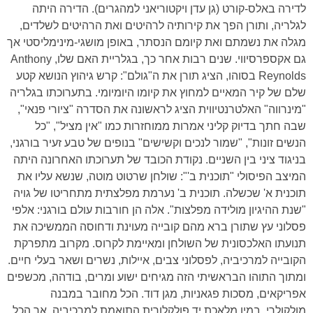
לדירה באלס-קורט (גן עדן ויקטוריאני למהגרים). הדירה היתה
לגלריה, ותורן הפך את קירותיה לרהיטים ואת הרהיטים לשלדים,
מגלה את נשמתם ואת קיומם הנסתר, באופן מושגי-מינימליסטי אך
גם אקספרסיווי. שנים רבות אחר כך, בגלריית האם שלו, Anthony
Reynolds בסוהו, הציג תורן את ה"גולם": קרש גיהוץ הנושא קטע
שלם של קיר המאיים למחוץ את קיומו היומיומי. בתערוכתו בגלריה
"מינרווה" האלטרנטיווית הציג לראשונה את הסדרה "ציורי פנאי",
שבה חתך בדיוק קליני אמרות ממוחזרות כמו "אין מציל", "כל
הנשים זונות", "שמור לנכים וקשישים" בנופים של טבע זעיר בורגני,
בניגוד ציני בין השניים. נקודת הכובד של תערוכתו האחרונה היתה
המיצב הפיסולי "תוכנית ב'": שולחן שרטוט מוטה, שנשא עליו את
תוכנית א' שכשלה. תוכנית ב' נערמת מפלצתית מתחריטו של גויה
"שנת ההיגיון מולידה מפלצות". אלה הן חורבות עולם בורגני: אלפי
פסלוני עץ שתורן ברא מהם קובייה מעוינת ודחוסה הממשיכה את
תנועתו האלכסונית של השולחן ומאיימת לקרוס. מקרוב מתפרקת
הקובייה למרכיביה, לפסלוני צבים, איילות, נשרים ושאר בעלי חיים.
ומתוך התוהו הבראשיתי הזה מגיחים ישוע ומרים, בודהה, מכשפים
אפריקאים, מסכות פגאניות, מגן דוד. הכל מחובר במבנה
מולקולרי, במין מלאכת יד פולקלורית התואמת למרכיביה, אך הכל