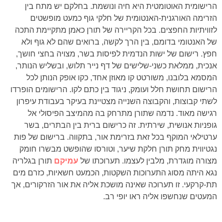
הרישומית האוטומטית היא חיה ונושמת. בחלקם יש מתח בין
הזרימה האורגנית-האנטומית של חלקי גוף כמעט מופשטים
לזוויתיות החפצים. בכל הקריירה של תורן כאמן מתקיימת התכה
של האנטומי בדומם, בין הרך לקשה, ברואים שהם לא גוף ולא
חפץ. רישום של ישות הנדמית לפיסות בשר, מצויה בחצי חושך,
אנכית, ממלאת כשני-שלישים של דף נייר תלוש, ובשליש הנותר,
המסמא בלובנו, משורטט קו מאוזן אחד, כקו אופק הנותן לכל
הרישום תחושת חלל ועומק, ניגוד בין כתם לקו. הרישומים הופרדו
לשתי קבוצות, והקבוצה השנייה מצטיינת בעיקר בעבודת עיפרון
רגישה מאוד. נדמה שתורן מתרחק בה מהמיצב הפיסולי אל
גופניות אנושית, שירתית. זה כרישום ברית בין הבתרים, בשר
ערטילאי המוקף בכל זאת בזרימת אור, בתקווה. ברישום של פות
נגטיווית מחק תורן חלקת שיער, וטורסו שהופשט מבשרו חומק
מצורה מוגדרת, מלבין לעצמו. תערוכתו של
עמיקם
תורן בגלריה
נגא היתה מסוג התערוכות השקטות, הכמעט חשאיות, כזרם מים
תת-קרקעי. זו תערוכה שאינה מושכת אליה את אור הזרקורים, אך
המעטים שנחשפו אליה ראו יופי רב.