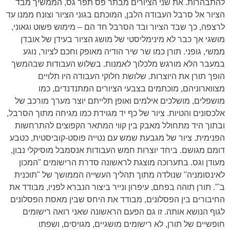
להתבהרות. את שני הציורים מבתר פס תפר גס, הממשיך מבד
הציור אל סרבל העבודה הלבן, המוכתם בגוני הציור וצונח ממנו עד
לרצפה, כך שבד הציור ובד הסרבל חד הם – מימוש פשוט וגאוני,
מושגי אך כבר לא מינימליסטי של מושג הציור בעידן של אובדן
ממשי, גופני. תורן כמו שר שיר הודיה מאופק וחכם לציור, נוגע
במעבר הלא מורגש מלכלוך לאמנות. בשלוש העבודות שבהמשך
הופך תורן את היוצרות. שלושת חלוקי העבודה היו תלויים
מצווארוניהם, מוכתמים בצבעי הציורים המתנדנדים, כמו
מושפלים, מושלכים אילמים ואופן תלייתם יוצר מערך מורכב של
אלכסונים והטיות. ציור של כף יד מגוידת כמו מגיחה מתוך הסרבל,
ובתוך היד מתחולל מאבק בין קווי המתאר הקפוצים להתרחשות
הפנימית. ציור של מגבעת שמש עם נטייה פוסט-קוביסטית, כטבע
דומם מגושם. ביחד יוצרות חמש העבודות אנסמבל מוסיקלי נבון,
מעודן וגס. בתערוכה מוצגת לראשונה סדרת הרישומים "המכון
לאינסומניה" שנולדה מתוך תהליך העשייה הממושך של "תוכנית
ב'". תורן תוהה בפחם, עיפרון ונייר ביצור הנברא לפניו, מבודד את
החיבורים בין הפסלונים, מבודד את היחס שבין מאסת הפסלונים
לגוף הנושא אותה. זו גם הפעם הראשונה שאני רואה רישומים
חופשיים של תורן, לא רישומים מושגיים, מגויסים, ושפתו