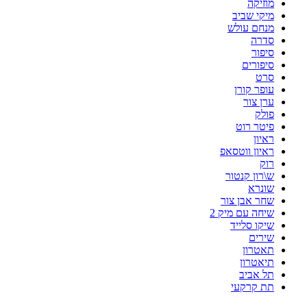
מוזיקה
מיקי שביב
מנחם עולש
סדרה
סיפור
סיפורים
סרט
עופר קורן
ערן צור
פולק
פיטר רוט
ראיון
ראיון ווטסאפ
רוק
ש\רון קנטור
שונרא
שחר אבן צור
שיחה עם מיק 2
שיקו סלייד
שירים
תאטרון
תיאטרון
תל אביב
תת קרקעי