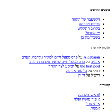
פוסטים אחרונים
הלשעבר של ההווה
שוופס אפרסק
בקרוב התקליט
מי אחרון?
בשביל מה כן
תגובות אחרונות
Aldebaran
על
פרס מפעל חיים למאיר גולדברג הערב
אוגניה
על
פרס מפעל חיים למאיר גולדברג הערב
the best poet
על
המסע לצד האחר
רחלי
על
כל עוד אני פה
רייצ’ל
על
הי דן
קטגוריות
#ראש_מלחמה
אופיר טושה גפלה
איתי פרל
אמנות