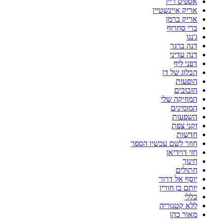
אספיס רייז
אריק איינשטיין
אריק ברמן
ברי סחרוף
ג'נגו
דנה ברגר
דנה עדיני
דפני ליף
הבלוג של דן
הופעות
הזבובים
המוזיקה שלי
המומינים
השפעות
זקני צפת
חדשות
חוזר לשם עכשיו הספר
חזי דוידיאן
חינוך
חתולים
יוסף אל דרור
יותם בן חורין
כללי
ללא קטגוריה
מאור כהן