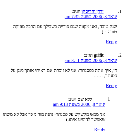
ירדן והדיסקו
הגיב:
ינואר 3, 2006 בשעה 7:35 am
שנה טובה, ואני מקווה שגם פורייה בשבילך עם הרבה מוזיקה
טובה. : )
Reply
grifit
הגיב:
ינואר 3, 2006 בשעה 8:11 am
דן, איך אתה בפסנתר? אני לא זוכרת אם ראיתי אותך מנגן על
פסנתר, ……
Reply
ללא שם
הגיב:
ינואר 8, 2006 בשעה 9:13 am
אני ממש מקשקש על פסנתר- נהנה מזה מאד אבל לא משהו
שאפשר להופיע איתו:)
Reply