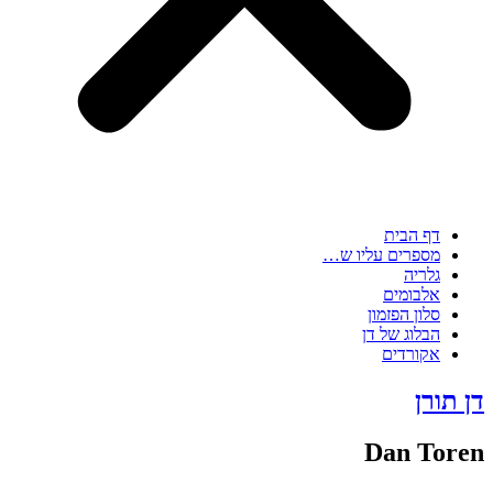
דף הבית
מספרים עליו ש…
גלריה
אלבומים
סלון הפזמון
הבלוג של דן
אקורדים
דן תורן
Dan Toren