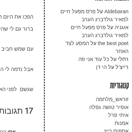
Aldebaran
על
פרס מפעל חיים
הפכו את היום 
למאיר גולדברג הערב
אוגניה
על
פרס מפעל חיים
ברור גם לי שהיה
למאיר גולדברג הערב
the best poet
על
המסע לצד
עם שמש חביב ח
האחר
רחלי
על
כל עוד אני פה
רייצ’ל
על
הי דן
אבל נדמה לי ה
קטגוריות
שגשם לפני האב
#ראש_מלחמה
אופיר טושה גפלה
17 תגובות
איתי פרל
אמנות
אספיס רייז
אסי
הגי