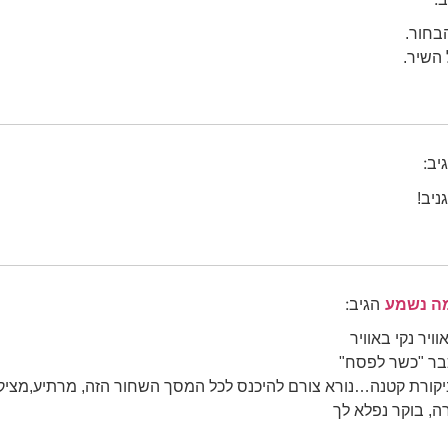
בחור.
 השיר.
יב:
ניב!
מה נשמע
הגיב:
ויר נקי באוויר
בר "כשר לפסח"
קורת קטנה…נורא צורם להיכנס לכל המסך השחור הזה, מרתיע,מציק
ה, בוקר נפלא לך