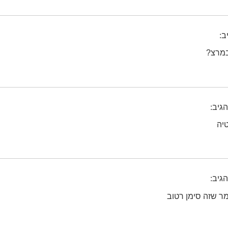
ב:
מרצ?
הגיב:
יה
הגיב:
מר שזה סימן רטוב