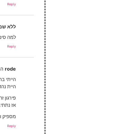
Reply
ללא שם
למה סימ
Reply
rode
הג
הייתי ב
היית נהד
פירגון ז
אז נתתי.
מספיק ו
Reply