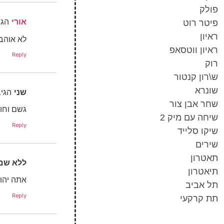
פולק
אורי
הגי
פיטר רוט
ראיון
לא אוהב 
ראיון ווטסאפ
Reply
רוק
ש\רון קנטור
שונרא
שני
הגיב
שחר אבן צור
גשם וחור
שיחה עם מיק 2
Reply
שיקו סלייד
שירים
תאטרון
ללא שם
תיאטרון
אתה יהוד
תל אביב
Reply
תת קרקעי