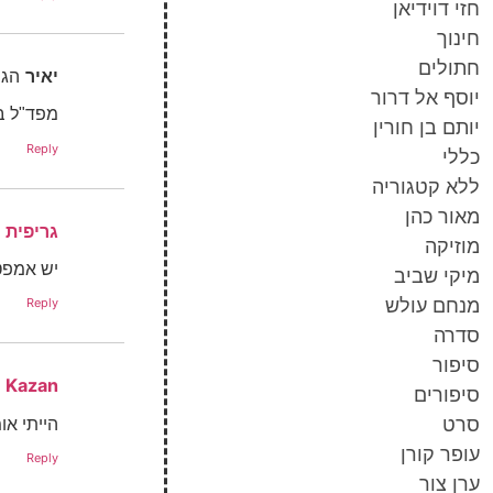
חזי דוידיאן
חינוך
חתולים
יאיר
הגי
יוסף אל דרור
מפד"ל ב
יותם בן חורין
Reply
כללי
ללא קטגוריה
מאור כהן
גריפית
מוזיקה
יש אמפט
מיקי שביב
מנחם עולש
Reply
סדרה
סיפור
Kazan
סיפורים
הייתי או
סרט
עופר קורן
Reply
ערן צור