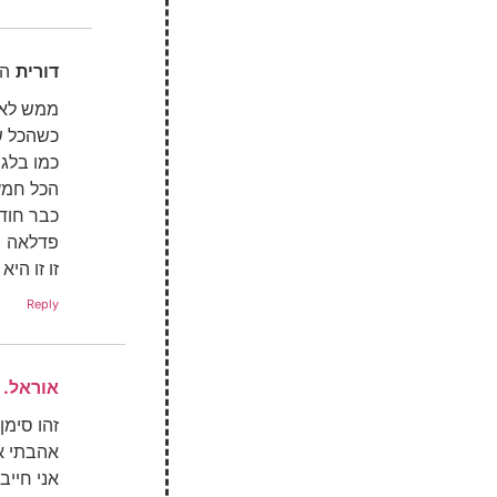
דורית
הג
ממש לא 
כשהכל ש
כמו בלגן
הכל חמץ
כבר חוד
פדלאה
זו זו היא
Reply
אוראל.
זהו סימן
אהבתי א
אני חיי