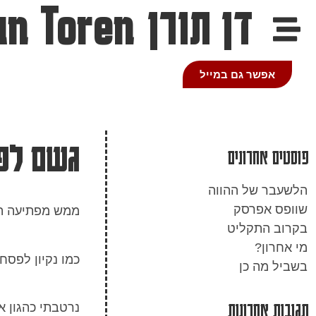
דן תורן
an Toren
אפשר גם במייל
גשם לפנ
פוסטים אחרונים
הלשעבר של ההווה
שוופס אפרסק
ממש מפתיעה הי
בקרוב התקליט
מי אחרון?
כמו נקיון לפס
בשביל מה כן
תגובות אחרונות
נרטבתי כהגון א