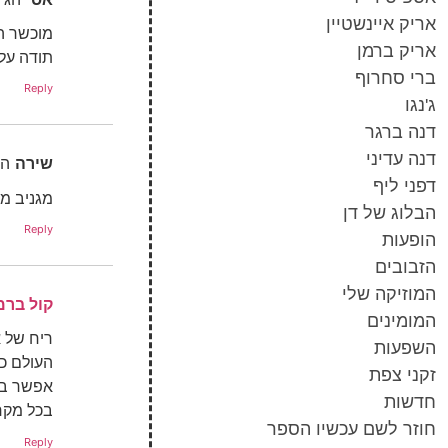
אריק איינשטיין
מוכשר ה
אריק ברמן
תודה על
ברי סחרוף
Reply
ג'נגו
דנה ברגר
דנה עדיני
שירה
הג
דפני ליף
מגניב מג
הבלוג של דן
Reply
הופעות
הזבובים
המוזיקה שלי
קול בר
המומינים
ריח של או
השפעות
העולם כ
זקני צפת
אפשר בי
חדשות
בכל מקר
חוזר לשם עכשיו הספר
Reply