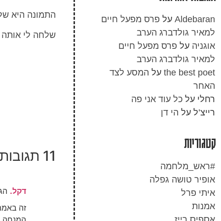
התמונה היא של 
Aldebaran
על
פרס מפעל חיים
למאיר גולדברג הערב
שלחה לי אותה ד
אוגניה
על
פרס מפעל חיים
למאיר גולדברג הערב
the best poet
על
המסע לצד
האחר
רחלי
על
כל עוד אני פה
רייצ’ל
על
הי דן
קטגוריות
11 תגובות
#ראש_מלחמה
אופיר טושה גפלה
דקל.
הגי
איתי פרל
אמנות
זה באמת 
אספיס רייז
המנחה בע