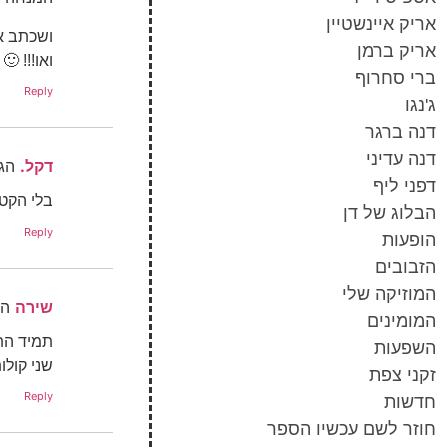
אריק איינשטיין
ושכתב א
אריק ברמן
ואו!!! 
ברי סחרוף
Reply
ג'נגו
דנה ברגר
דנה עדיני
דקל.
הגי
דפני ליף
בלי הקט
הבלוג של דן
Reply
הופעות
הזבובים
המוזיקה שלי
שירה
הג
המומינים
תמיד הת
השפעות
שני קולו
זקני צפת
Reply
חדשות
חוזר לשם עכשיו הספר