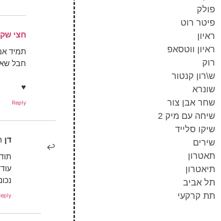
פולק
פיטר רוט
חצי שק
ראיון
ראיון ווטסאפ
תמיד אמר
רוק
חבל שאני
ש\רון קנטור
♥
שונרא
שחר אבן צור
Reply
שיחה עם מיק 2
שיקו סלייד
דן
ה
שירים
תאטרון
תודה
תיאטרון
נכונ
תל אביב
תת קרקעי
eply