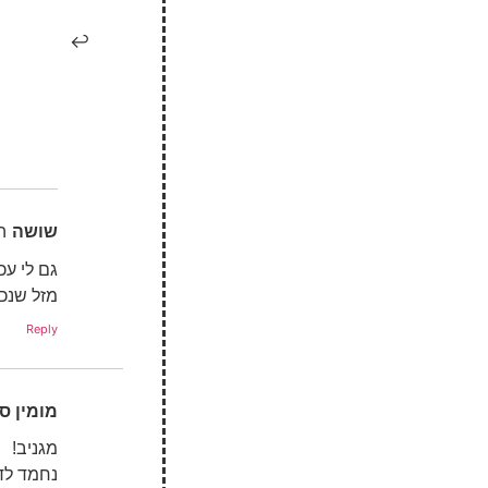
שושה
ה
גם לי עכ
מזל שנכ
Reply
מומין ס
מגניב!
נחמד לד