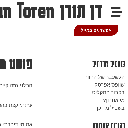
דן תורן
an Toren
אפשר גם במייל
פוסט ממאי
פוסטים אחרונים
הלשעבר של ההווה
שוופס אפרסק
הבלוג הזה קיים מ
בקרוב התקליט
מי אחרון?
עיינתי קצת בהתלחה וגילית פוסט
בשביל מה כן
תגובות אחרונות
את מי דיבבתי ב