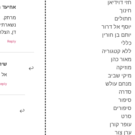
חזי דוידיאן
אחיעד
ה
חינוך
מרתק.
חתולים
נשארתי 
יוסף אל דרור
דן, הצל
יותם בן חורין
Reply
כללי
ללא קטגוריה
מאור כהן
שיר
מוזיקה
אל ת
מיקי שביב
מנחם עולש
eply
סדרה
סיפור
סיפורים
סרט
עופר קורן
ערן צור