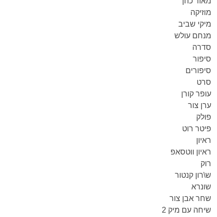
מאור כהן
מוזיקה
מיקי שביב
מנחם עולש
סדרה
סיפור
סיפורים
סרט
עופר קורן
ערן צור
פולק
פיטר רוט
ראיון
ראיון ווטסאפ
רוק
ש\רון קנטור
שונרא
שחר אבן צור
שיחה עם מיק 2