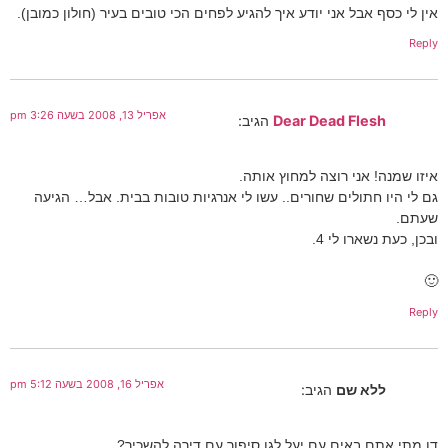
אין לי כסף אבל אני יודע איך להגיע לפחים הכי טובים בעיר (חולון כמובן).
Reply
אפריל 13, 2008 בשעה 3:26 pm
Dear Dead Flesh
הגיב:
איזו שמנה! אני רוצה למחוץ אותה.
גם לי היו חתולים שחורים.. עשו לי אנרגיות טובות בבית. אבל… הגיעה
שעתם.
ובכן, כעת נשארו לי 4.
🙂
Reply
אפריל 16, 2008 בשעה 5:12 pm
ללא שם
הגיב:
דן מתי אתם באים עם יעל לגן סיפור עם דירה להשכיר?