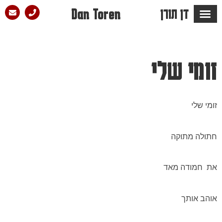
דן תורן
Dan Toren
מספרים עליו ש…
הבלוג של דן
סלון הפזמון
זומי שלי
זומי שלי
חתולה מתוקה
את חמודה מאד
אוהב אותך