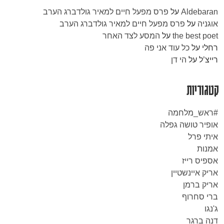
Aldebaran
על
פרס מפעל חיים למאיר גולדברג הערב
אוגניה
על
פרס מפעל חיים למאיר גולדברג הערב
the best poet
על
המסע לצד האחר
רחלי
על
כל עוד אני פה
רייצ’ל
על
הי דן
קטגוריות
#ראש_מלחמה
אופיר טושה גפלה
איתי פרל
אמנות
אספיס רייז
אריק איינשטיין
אריק ברמן
ברי סחרוף
ג'נגו
דנה ברגר