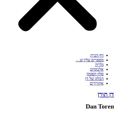
דף הבית
מספרים עליו ש…
גלריה
אלבומים
סלון הפזמון
הבלוג של דן
אקורדים
דן תורן
Dan Toren