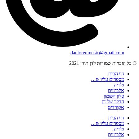
dantorenmusic@gmail.com
© כל הזכויות שמורות לדן תורן 2021
דף הבית
מספרים עליו ש…
גלריה
אלבומים
סלון הפזמון
הבלוג של דן
אקורדים
דף הבית
מספרים עליו ש…
גלריה
אלבומים