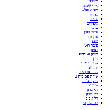
מוזיקה
מיקי שביב
מנחם עולש
סדרה
סיפור
סיפורים
סרט
עופר קורן
ערן צור
פולק
פיטר רוט
ראיון
ראיון ווטסאפ
רוק
ש\רון קנטור
שונרא
שחר אבן צור
שיחה עם מיק 2
שיקו סלייד
שירים
תאטרון
תיאטרון
תל אביב
תת קרקעי