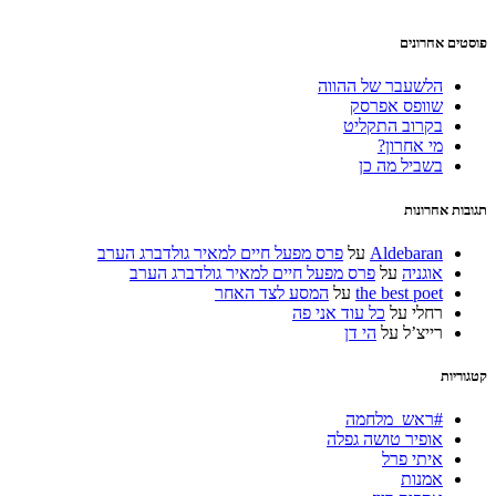
פוסטים אחרונים
הלשעבר של ההווה
שוופס אפרסק
בקרוב התקליט
מי אחרון?
בשביל מה כן
תגובות אחרונות
Aldebaran
על
פרס מפעל חיים למאיר גולדברג הערב
אוגניה
על
פרס מפעל חיים למאיר גולדברג הערב
the best poet
על
המסע לצד האחר
רחלי
על
כל עוד אני פה
רייצ’ל
על
הי דן
קטגוריות
#ראש_מלחמה
אופיר טושה גפלה
איתי פרל
אמנות