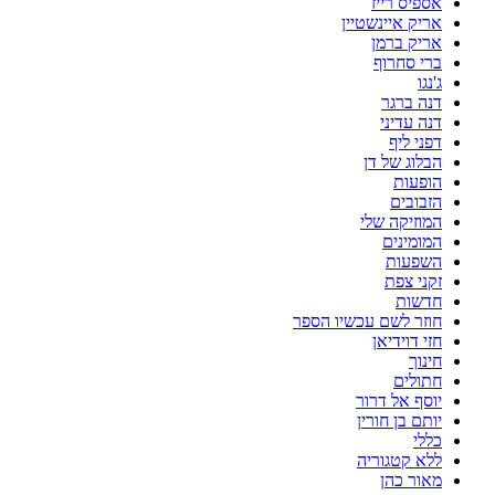
אספיס רייז
אריק איינשטיין
אריק ברמן
ברי סחרוף
ג'נגו
דנה ברגר
דנה עדיני
דפני ליף
הבלוג של דן
הופעות
הזבובים
המוזיקה שלי
המומינים
השפעות
זקני צפת
חדשות
חוזר לשם עכשיו הספר
חזי דוידיאן
חינוך
חתולים
יוסף אל דרור
יותם בן חורין
כללי
ללא קטגוריה
מאור כהן