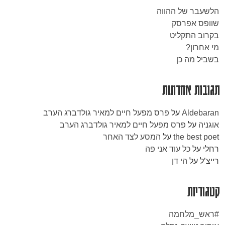
הלשעבר של ההווה
שוופס אפרסק
בקרוב התקליט
מי אחרון?
בשביל מה כן
תגובות אחרונות
Aldebaran
על
פרס מפעל חיים למאיר גולדברג הערב
אוגניה
על
פרס מפעל חיים למאיר גולדברג הערב
the best poet
על
המסע לצד האחר
רחלי
על
כל עוד אני פה
רייצ’ל
על
הי דן
קטגוריות
#ראש_מלחמה