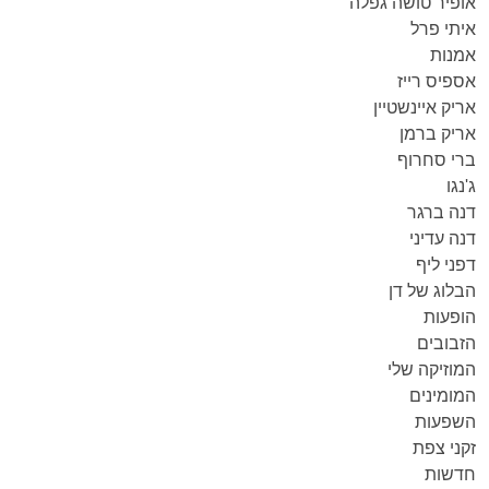
אופיר טושה גפלה
איתי פרל
אמנות
אספיס רייז
אריק איינשטיין
אריק ברמן
ברי סחרוף
ג'נגו
דנה ברגר
דנה עדיני
דפני ליף
הבלוג של דן
הופעות
הזבובים
המוזיקה שלי
המומינים
השפעות
זקני צפת
חדשות