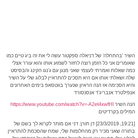
השיר 'בהתחלה' של דניאלה ספקטור עשה לי את זה ביג טיים כמו
שאומרים אני כל הזמן רוצה לחזור לשמוע אותו והוא עורר אצלי
כמה שאלות ואמרתי לעצמי שאני מנגן עם ג'נגו הקינג והבסיסט
שלה ושאלתי אותו אם היא תסכים להתראיין לבלוג שלי על השיר
והיא הסכימה אז הנה הראיון שנערך בווטסאפ בימים האחרונים
אנפילטרד אנבריג'ד אנסנסורד
הנה השיר
https://www.youtube.com/watch?v=-A2et4xwfHI
המילים בקרדיטים
[19:21, 23/3/2019] דן תורן: דני אם מותר לקרוא לך בשם של
בחורה שאני מכיר רק מהחלומות שלי, שמח שהסכמת להתראיין