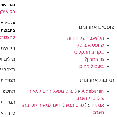
הנה השיר
רק איתך
זה שיר א
פוסטים אחרונים
בקבוצת פ
להצטרפו
הלשעבר של ההווה
שוופס אפרסק
רק איתך
בקרוב התקליט
מילים ול
מי אחרון?
בשביל מה כן
תצחקי א
תגובות אחרונות
תמיד תמ
Aldebaran
על
פרס מפעל חיים למאיר
תחשפי 
גולדברג הערב
תמיד תה
אוגניה
על
פרס מפעל חיים למאיר גולדברג
הערב
כי רק א