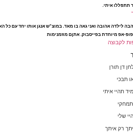
 תתפללו איתי.
הבה לילדה אהובה ואני גאה בו מאד. במוצ"ש אנגן אותו יחד עם כל הא
ופ-אפ מיוחדת בפייסבוק. אתןם מוזמנימות
ת לקבוצה
חן דן תורן
ו תבכי
יד תהיי איתי
תמחקי
יי שלי
יתך רק איתך