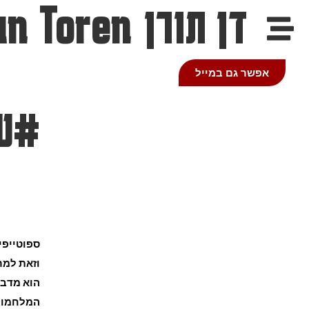
דן תורן
an Toren
אפשר גם במייל
#שי
ספוטייפי
וזאת למר
הוא מדבר
המלחמות 