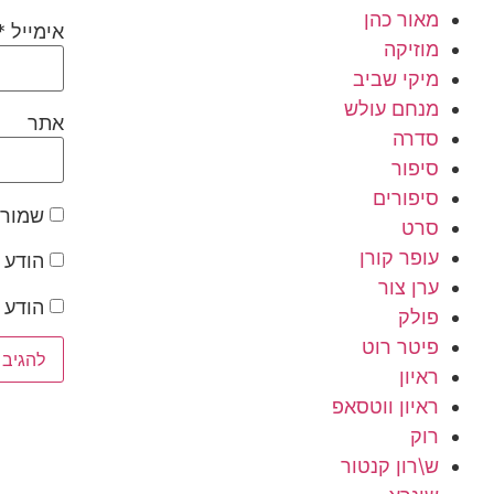
מאור כהן
אימייל
*
מוזיקה
מיקי שביב
מנחם עולש
אתר
סדרה
סיפור
סיפורים
שמור 
סרט
עופר קורן
הודע 
ערן צור
הודע 
פולק
פיטר רוט
ראיון
ראיון ווטסאפ
רוק
ש\רון קנטור