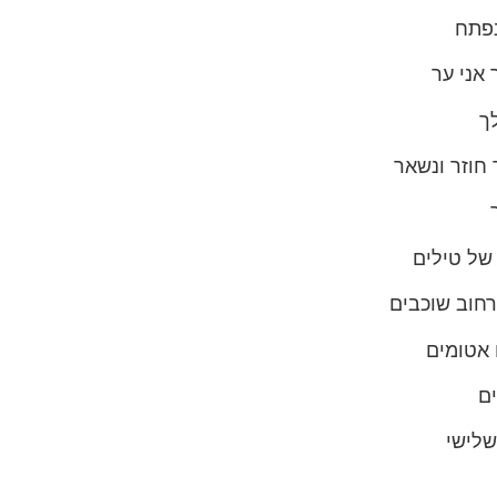
נפתח
 אני ער
ך
 חוזר ונשאר
ל טילים
רחוב שוכבים
אטומים
ם
לישי