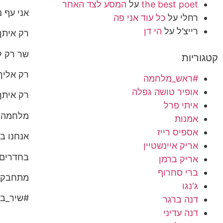
the best poet
על
המסע לצד האחר
אני עף 
רחלי
על
כל עוד אני פה
רייצ’ל
על
הי דן
רק איתך
שר רק ל
קטגוריות
רק אליך
#ראש_מלחמה
אופיר טושה גפלה
רק איתך
איתי פרל
מלחמה ש
אמנות
אספיס רייז
אנחנו ב
אריק איינשטיין
בחדרים 
אריק ברמן
ברי סחרוף
מתחבקי
ג'נגו
#שיר_בש
דנה ברגר
דנה עדיני