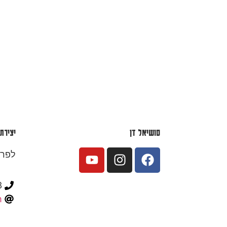
סושיאל דן
יצירת
לפרט
3
m