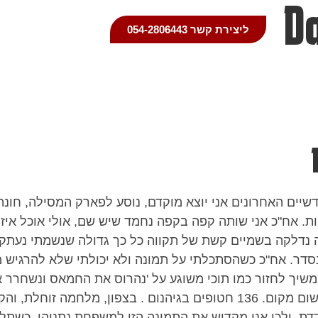
D
ליצירת קשר 054-2806443
שיים האחרונים אני יוצא מוקדם, נוסע לפארק המסילה, חונ
יות. אח"כ אני שותה קפה בקפה נחמד שיש שם, אולי אוכל איזה
נדלקה בשמיים קשת של תקווה כל כך גדולה שנשמתי נעתקה
בסדר. אח"כ כשהסתכלתי על תמונה ולא יכולתי שלא להרגיש
שיך לחזור כמו תוכי משוגע על 'נהרוס את החמאס ונשחרר א
שזה לא הולך לשום מקום. 136 חטופים בגיהנום . בצפון, מלחמה
דדת, ולכן אני מקדיש את התמונה הזו למשפחת נתניהו. כשת