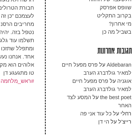
שוופס אפרסק
חבורת הטרולים
בקרוב התקליט
לעצמכם "כן זה 
מי אחרון?
מחריבים הרסני
בשביל מה כן
נטפל בזה. יהיה
תשלמו עוד גלגו
ומתפלל שתזכו 
תגובות אחרונות
אחד. אנחנו נע
אלוהים הוא מקש
Aldebaran
על
פרס מפעל חיים
טו מתגעגע דן
למאיר גולדברג הערב
#ראש_מלחמה
אוגניה
על
פרס מפעל חיים
למאיר גולדברג הערב
the best poet
על
המסע לצד
האחר
רחלי
על
כל עוד אני פה
רייצ’ל
על
הי דן