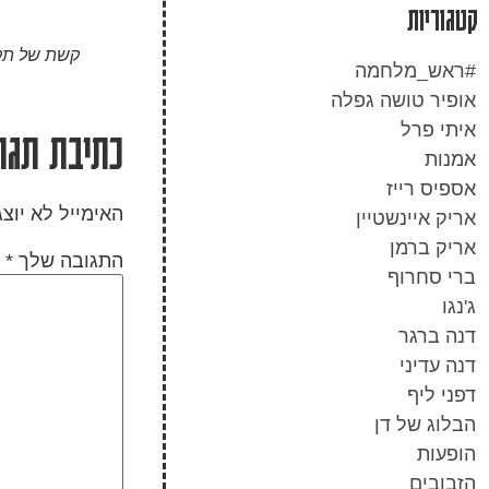
קטגוריות
קשת של תק
#ראש_מלחמה
אופיר טושה גפלה
איתי פרל
כתיבת תגו
אמנות
אספיס רייז
האימייל לא יוצ
אריק איינשטיין
אריק ברמן
התגובה שלך
*
ברי סחרוף
ג'נגו
דנה ברגר
דנה עדיני
דפני ליף
הבלוג של דן
הופעות
הזבובים