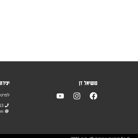
סושיאל דן
יצירת
לפרטי
13
om