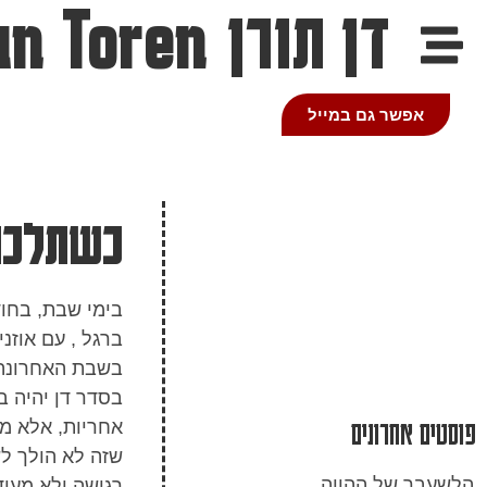
דן תורן
an Toren
אפשר גם במייל
כשתלכו
בימי שבת, בחוד
ברגל , עם אוזנ
בשבת האחרונה 
בסדר דן יהיה 
פוסטים אחרונים
אחריות, אלא ממ
הלשעבר של ההווה
רגישה ולא מעו